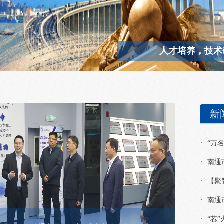
人才培养，技术
新
“万
南通
【聚
南通
“芯”