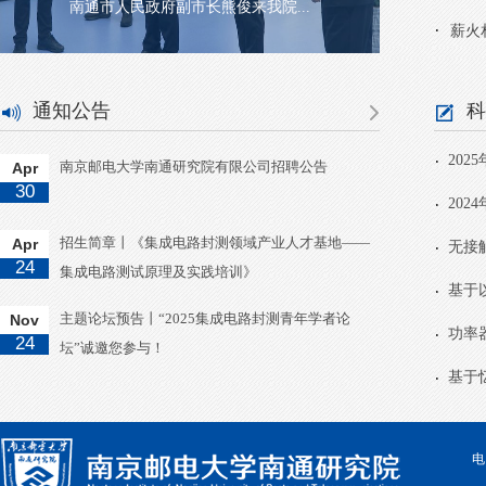
长熊俊来我院...
南通市人大常委会常务副主任、党..
薪火
通知公告
科
202
南京邮电大学南通研究院有限公司招聘公告
Apr
30
202
招生简章丨《集成电路封测领域产业人才基地——
Apr
无接
24
集成电路测试原理及实践培训》
基于
主题论坛预告丨“2025集成电路封测青年学者论
Nov
功率
24
坛”诚邀您参与！
基于
电